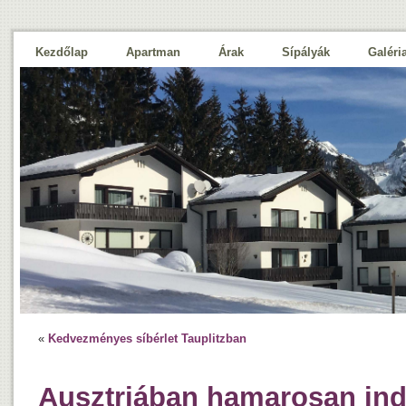
Kezdőlap
Apartman
Árak
Sípályák
Galéri
«
Kedvezményes síbérlet Tauplitzban
Ausztriában hamarosan ind