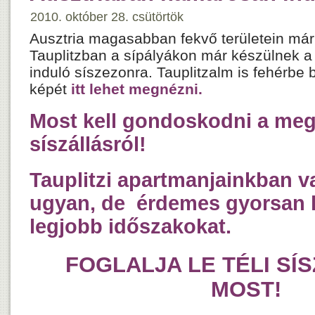
2010. október 28. csütörtök
Ausztria magasabban fekvő területein már 
Tauplitzban a sípályákon már készülnek a
induló síszezonra. Tauplitzalm is fehérbe
képét
itt lehet megnézni.
Most kell gondoskodni a meg
síszállásról!
Tauplitzi apartmanjainkban 
ugyan, de érdemes gyorsan l
legjobb időszakokat.
FOGLALJA LE TÉLI SÍ
MOST!