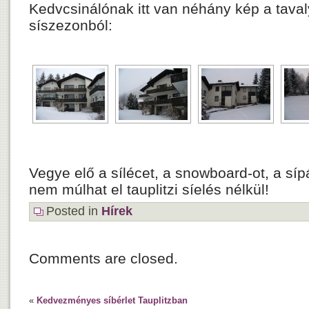
Kedvcsinálónak itt van néhány kép a tavalyi
síszezonból:
Vegye elő a sílécet, a snowboard-ot, a sípá
nem múlhat el tauplitzi síelés nélkül!
Posted in
Hírek
Comments are closed.
«
Kedvezményes síbérlet Tauplitzban