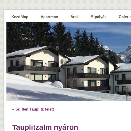
Kezdőlap
Apartman
Árak
Sípályák
Galéri
«
Síliften Tauplitz felett
Tauplitzalm nyáron