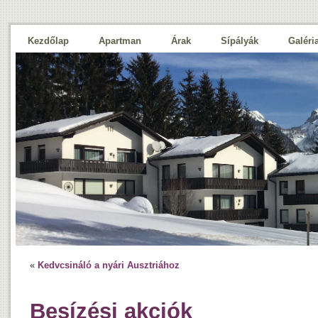
Kezdőlap
Apartman
Árak
Sípályák
Galéri
«
Kedvcsináló a nyári Ausztriához
Besízési akciók